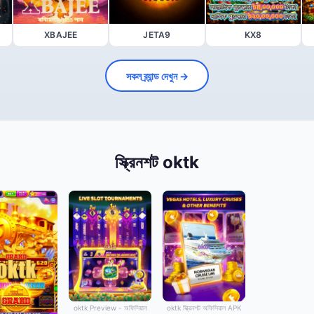
XBAJEE
JETA9
KX8
সকল ব্র্যান্ড দেখুন →
স্ক্রিনশট oktk
oktk Preview - অফিসিয়াল
oktk স্ক্রিনশট অফিসিয়াল APK