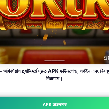
অফিসিয়াল প্ল্যাটফর্মে দ্রুত APK ডাউনলোড, লগইন এবং নিবন্
নিরাপদে।
APK ডাউনলোড