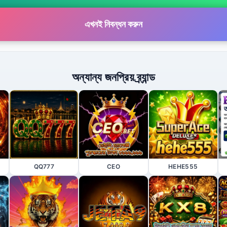
এখনই নিবন্ধন করুন
অন্যান্য জনপ্রিয় ব্র্যান্ড
QQ777
CEO
HEHE555