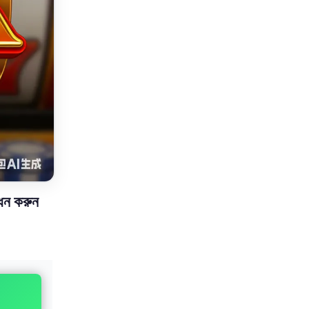
ধন করুন