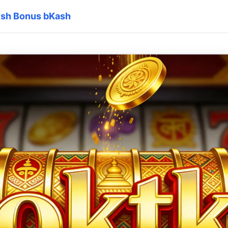
desh Bonus bKash