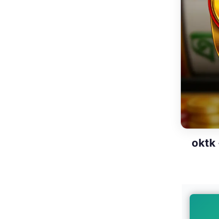
oktk - 